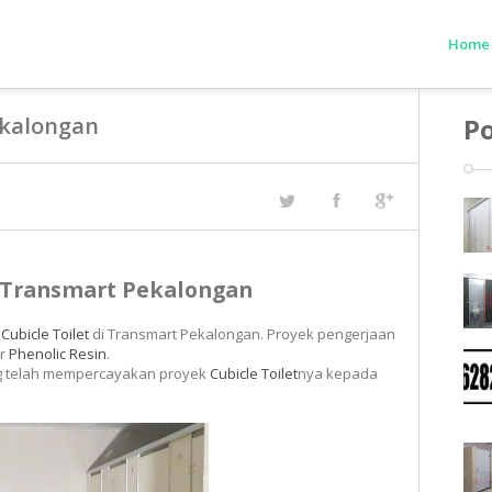
Home
ekalongan
Po
i Transmart Pekalongan
k
Cubicle Toilet
di Transmart Pekalongan. Proyek pengerjaan
ar
Phenolic Resin
.
g telah mempercayakan proyek
Cubicle Toilet
nya kepada