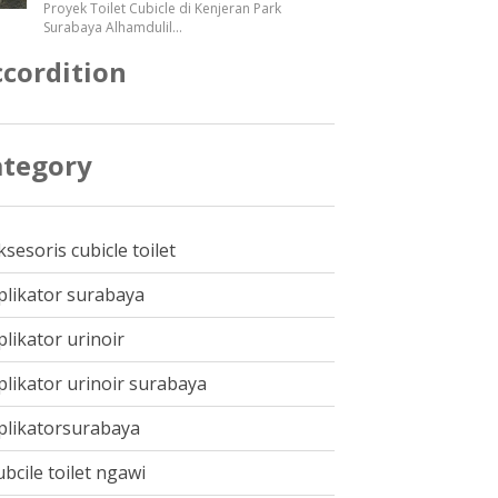
Proyek Toilet Cubicle di Kenjeran Park
Surabaya Alhamdulil
...
cordition
ategory
ksesoris cubicle toilet
plikator surabaya
plikator urinoir
plikator urinoir surabaya
plikatorsurabaya
ubcile toilet ngawi