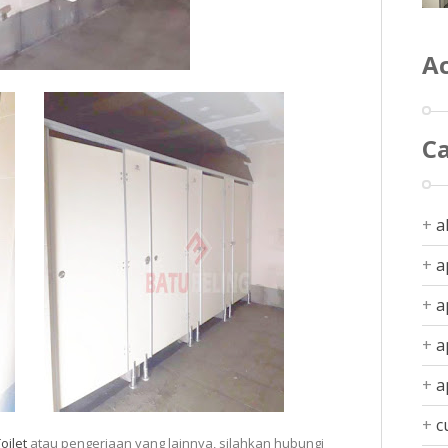
Ac
C
a
a
a
a
a
c
oilet
atau pengerjaan yang lainnya, silahkan hubungi