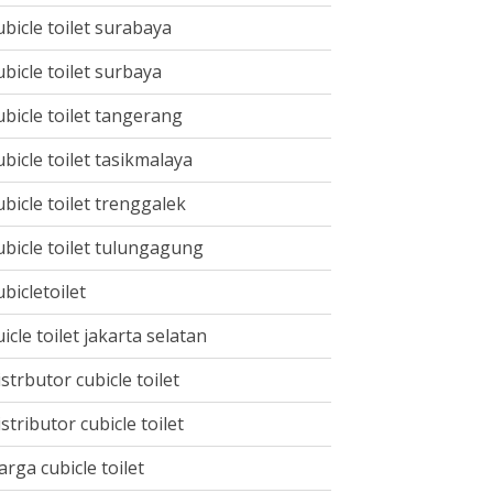
ubicle toilet surabaya
ubicle toilet surbaya
ubicle toilet tangerang
ubicle toilet tasikmalaya
ubicle toilet trenggalek
ubicle toilet tulungagung
ubicletoilet
uicle toilet jakarta selatan
istrbutor cubicle toilet
istributor cubicle toilet
arga cubicle toilet