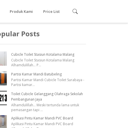
Produk Kami
Price List
Cubicle toilet Phenolic
pular Posts
Resin
Cubicle Toilet PVC
Cubicle Toilet Stasiun Kotalama Malang
Urinoir
Cubicle Toilet Stasiun Kotalama Malang
Alhamdulillah... P
...
Partisi Kamar Mandi Batubeling
Partisi Kamar Mandi Cubicle Toilet Surabaya -
Partisi kamar
...
Toilet Cubicle Gelanggang Olahraga Sekolah
Pembangunan Jaya
Alhamdulillah... Meski tertunda lama untuk
pemasangan tapi
...
Aplikasi Pintu Kamar Mandi PVC Board
Aplikasi Pintu Kamar Mandi PVC Board