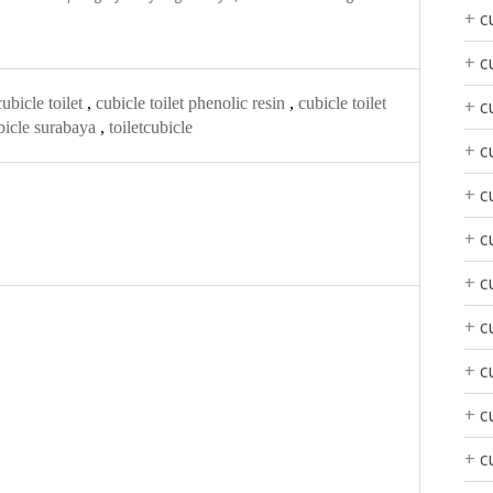
c
c
cubicle toilet
,
cubicle toilet phenolic resin
,
cubicle toilet
c
ubicle surabaya
,
toiletcubicle
c
c
c
c
c
c
c
c