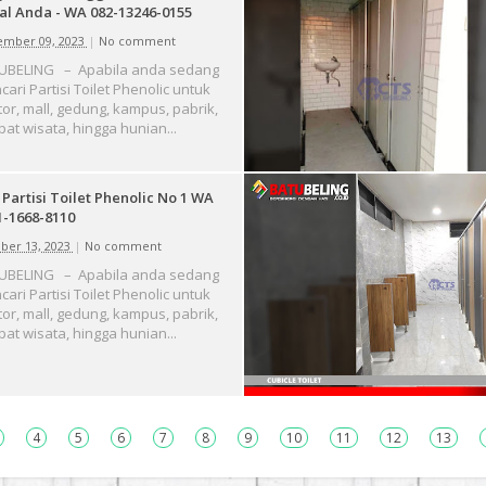
al Anda - WA 082-13246-0155
mber 09, 2023
|
No comment
UBELING – Apabila anda sedang
ari Partisi Toilet Phenolic untuk
or, mall, gedung, kampus, pabrik,
at wisata, hingga hunian...
 Partisi Toilet Phenolic No 1 WA
1-1668-8110
ber 13, 2023
|
No comment
UBELING – Apabila anda sedang
ari Partisi Toilet Phenolic untuk
or, mall, gedung, kampus, pabrik,
at wisata, hingga hunian...
4
5
6
7
8
9
10
11
12
13