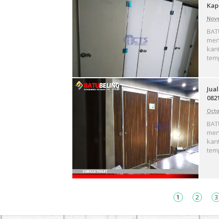
Kap
Nove
BAT
menc
kant
temp
Jual
082
Octo
BAT
menc
kant
temp
1
2
3