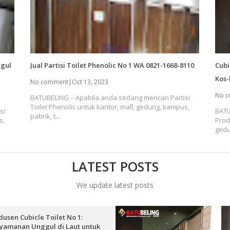
ggul
Jual Partisi Toilet Phenolic No 1 WA 0821-1668-8110
Cubi
Kos-
No comment
|
Oct 13, 2023
No 
BATUBELING – Apabila anda sedang mencari Partisi
Toilet Phenolic untuk kantor, mall, gedung, kampus,
si
BATU
pabrik, t
...
s,
Prod
gedu
LATEST POSTS
We update latest posts
dusen Cubicle Toilet No 1:
yamanan Unggul di Laut untuk