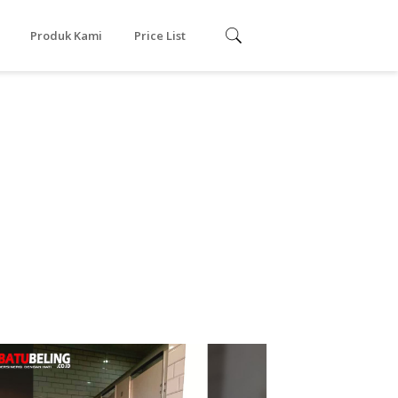
Produk Kami
Price List
Cubicle toilet Phenolic
Resin
Cubicle Toilet PVC
Urinoir