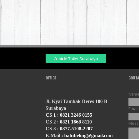
Cubicle Toilet Surabaya
OFFICE
CONTA
Nam
Jl. Kyai Tambak Deres 100 B
Surabaya
Emai
CS 1 :
0821 3246 0155
CS 2 :
0821 1668 8110
Mess
CS 3 :
0877-5108-2207
E-Mail :
batubeling@gmail.com