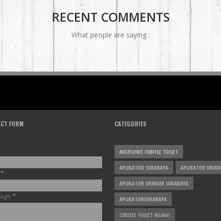
RECENT COMMENTS
What people are saying :
CT FORM
CATEGORIES
e
AKSESORIS CUBICLE TOILET
APLIKATOR SURABAYA
APLIKATOR URINO
l
*
APLIKATOR URINOIR SURABAYA
age
*
APLIKATORSURABAYA
CUBCILE TOILET NGAWI