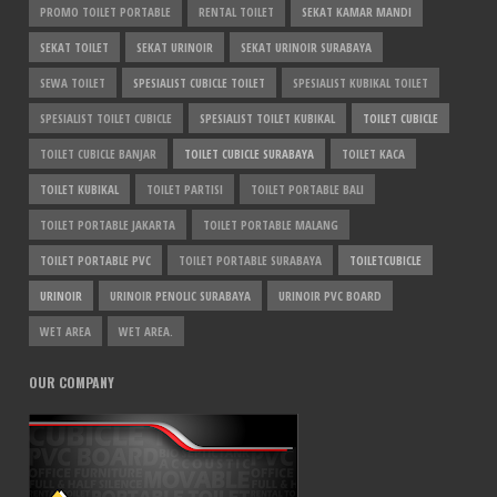
PROMO TOILET PORTABLE
RENTAL TOILET
SEKAT KAMAR MANDI
SEKAT TOILET
SEKAT URINOIR
SEKAT URINOIR SURABAYA
SEWA TOILET
SPESIALIST CUBICLE TOILET
SPESIALIST KUBIKAL TOILET
SPESIALIST TOILET CUBICLE
SPESIALIST TOILET KUBIKAL
TOILET CUBICLE
TOILET CUBICLE BANJAR
TOILET CUBICLE SURABAYA
TOILET KACA
TOILET KUBIKAL
TOILET PARTISI
TOILET PORTABLE BALI
TOILET PORTABLE JAKARTA
TOILET PORTABLE MALANG
TOILET PORTABLE PVC
TOILET PORTABLE SURABAYA
TOILETCUBICLE
URINOIR
URINOIR PENOLIC SURABAYA
URINOIR PVC BOARD
WET AREA
WET AREA.
OUR COMPANY