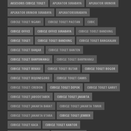
AKSESORIS CUBICLE TOILET
APLIKATOR SURABAYA
APLIKATOR URINOIR
APLIKATOR URINOIR SURABAYA
APLIKATORSURABAYA
CUBCILE TOILET NGAWI
CUBCILE TOILET PACITAN
CUBIC
CUBICLE OFFICE
CUBICLE OFFICE SURABAYA
CUBICLE TOIELT BANDUNG
CUBICLE TOILET
CUBICLE TOILET BANDUNG
CUBICLE TOILET BANGKALAN
CUBICLE TOILET BANJAR
CUBICLE TOILET BANTEN
CUBICLE TOILET BANYUWANGI
CUBICLE TOILET BANYWANGI
CUBICLE TOILET BEKASI
CUBICLE TOILET BLITAR
CUBICLE TOILET BOGOR
CUBICLE TOILET BOJONEGORO
CUBICLE TOILET CIAMIS
CUBICLE TOILET CIREBON
CUBICLE TOILET DEPOK
CUBICLE TOILET GARUT
CUBICLE TOILET JABODETABEK
CUBICLE TOILET JAKARTA
CUBICLE TOILET JAKARTA BARAT
CUBICLE TOILET JAKARTA TIMUR
CUBICLE TOILET JAKARTA UTARA
CUBICLE TOILET JEMBER
CUBICLE TOILET KACA
CUBICLE TOILET KANTOR