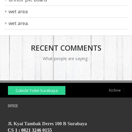
wet area
wet area.
RECENT COMMENTS
What people are saying :
Cubicle Toilet Surabaya
Archive
OFFICE
Jl. Kyai Tambak Deres 100 B Surabaya
CS 1 :
0821 3246 0155