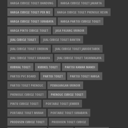
HARGA CUBICLE TOILET BANDUNG
HARGA CUBICLE TOILET JAKARTA
HARGA CUBICLE TOILET PER M2
HARGA CUBICLE TOILET PHENOLIC RESIN
HARGA CUBICLE TOILET SURABAYA
HARGA PARTISI CUBICLE TOILET
HARGA PINTU CUBICLE TOILET
JASA PASANG URINOIR
JUAL CUBICLE TOILET
JUAL CUBICLE TOILET BANTEN
JUAL CUBICLE TOILET CIREBON
JUAL CUBICLE TOILET JABODETABEK
JUAL CUBICLE TOILET SURABAYA
JUAL CUBICLE TOILET TASIKMALAYA
KUBIKAL TOILET
KUBIKEL TOILET
PARTISI KAMAR MANDI
PARTISI PVC BOARD
PARTISI TOILET
PARTISI TOILET HARGA
PARTISI TOILET PHENOLIC
PEMASANGAN URINOIR
PHENIOLIC CUBICLE TOILET
PHENOLIC CUBICLE TOILET
PINTU CUBICLE TOILET
PORTABLE TOILET JEMBER
PORTABLE TOILET MURAH
PORTABLE TOILET SURABAYA
PRODUSEN CUBICLE TOILET
PRODUSEN TOILET CUBICLE