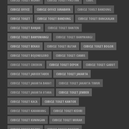
CUBCILE TOILET NGAWI
CUBCILE TOILET PACITAN
CUBIC
CUBICLE OFFICE
CUBICLE OFFICE SURABAYA
CUBICLE TOIELT BANDUNG
CUBICLE TOILET
CUBICLE TOILET BANDUNG
CUBICLE TOILET BANGKALAN
CUBICLE TOILET BANJAR
CUBICLE TOILET BANTEN
CUBICLE TOILET BANYUWANGI
CUBICLE TOILET BANYWANGI
CUBICLE TOILET BEKASI
CUBICLE TOILET BLITAR
CUBICLE TOILET BOGOR
CUBICLE TOILET BOJONEGORO
CUBICLE TOILET CIAMIS
CUBICLE TOILET CIREBON
CUBICLE TOILET DEPOK
CUBICLE TOILET GARUT
CUBICLE TOILET JABODETABEK
CUBICLE TOILET JAKARTA
CUBICLE TOILET JAKARTA BARAT
CUBICLE TOILET JAKARTA TIMUR
CUBICLE TOILET JAKARTA UTARA
CUBICLE TOILET JEMBER
CUBICLE TOILET KACA
CUBICLE TOILET KANTOR
CUBICLE TOILET KARAWANG
CUBICLE TOILET KEDIRI
CUBICLE TOILET KUNINGAN
CUBICLE TOILET MURAH