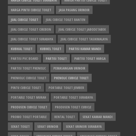
HARGA CUBICLE TOILET SURABAYA
HARGA PARTISI CUBICLE TOILET
HARGA PINTU CUBICLE TOILET
JASA PASANG URINOIR
JUAL CUBICLE TOILET
JUAL CUBICLE TOILET BANTEN
JUAL CUBICLE TOILET CIREBON
JUAL CUBICLE TOILET JABODETABEK
JUAL CUBICLE TOILET SURABAYA
JUAL CUBICLE TOILET TASIKMALAYA
KUBIKAL TOILET
KUBIKEL TOILET
PARTISI KAMAR MANDI
PARTISI PVC BOARD
PARTISI TOILET
PARTISI TOILET HARGA
PARTISI TOILET PHENOLIC
PEMASANGAN URINOIR
PHENIOLIC CUBICLE TOILET
PHENOLIC CUBICLE TOILET
PINTU CUBICLE TOILET
PORTABLE TOILET JEMBER
PORTABLE TOILET MURAH
PORTABLE TOILET SURABAYA
PRODUSEN CUBICLE TOILET
PRODUSEN TOILET CUBICLE
PROMO TOILET PORTABLE
RENTAL TOILET
SEKAT KAMAR MANDI
SEKAT TOILET
SEKAT URINOIR
SEKAT URINOIR SURABAYA