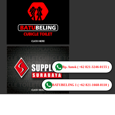
Bp. Antok ( +62 821-3246-0155 )
BATUBELING 1 ( +62 821-1668-8110 )
© 2014 Cubicle Toilet Surabaya . All rights reserved