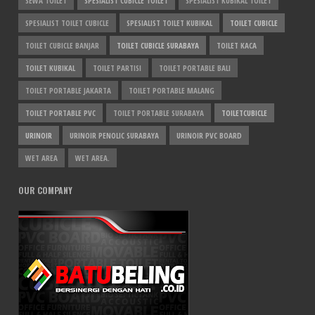
SEWA TOILET
SPESIALIST CUBICLE TOILET
SPESIALIST KUBIKAL TOILET
SPESIALIST TOILET CUBICLE
SPESIALIST TOILET KUBIKAL
TOILET CUBICLE
TOILET CUBICLE BANJAR
TOILET CUBICLE SURABAYA
TOILET KACA
TOILET KUBIKAL
TOILET PARTISI
TOILET PORTABLE BALI
TOILET PORTABLE JAKARTA
TOILET PORTABLE MALANG
TOILET PORTABLE PVC
TOILET PORTABLE SURABAYA
TOILETCUBICLE
URINOIR
URINOIR PENOLIC SURABAYA
URINOIR PVC BOARD
WET AREA
WET AREA.
OUR COMPANY