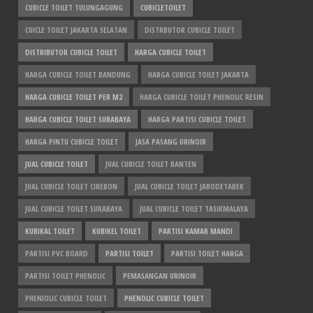
CUBICLE TOILET TULUNGAGUNG
CUBICLETOILET
CUICLE TOILET JAKARTA SELATAN
DISTRBUTOR CUBICLE TOILET
DISTRIBUTOR CUBICLE TOILET
HARGA CUBICLE TOILET
HARGA CUBICLE TOILET BANDUNG
HARGA CUBICLE TOILET JAKARTA
HARGA CUBICLE TOILET PER M2
HARGA CUBICLE TOILET PHENOLIC RESIN
HARGA CUBICLE TOILET SURABAYA
HARGA PARTISI CUBICLE TOILET
HARGA PINTU CUBICLE TOILET
JASA PASANG URINOIR
JUAL CUBICLE TOILET
JUAL CUBICLE TOILET BANTEN
JUAL CUBICLE TOILET CIREBON
JUAL CUBICLE TOILET JABODETABEK
JUAL CUBICLE TOILET SURABAYA
JUAL CUBICLE TOILET TASIKMALAYA
KUBIKAL TOILET
KUBIKEL TOILET
PARTISI KAMAR MANDI
PARTISI PVC BOARD
PARTISI TOILET
PARTISI TOILET HARGA
PARTISI TOILET PHENOLIC
PEMASANGAN URINOIR
PHENIOLIC CUBICLE TOILET
PHENOLIC CUBICLE TOILET