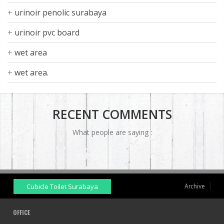
urinoir penolic surabaya
urinoir pvc board
wet area
wet area.
RECENT COMMENTS
What people are saying :
Cubicle Toilet Surabaya
Archive
OFFICE