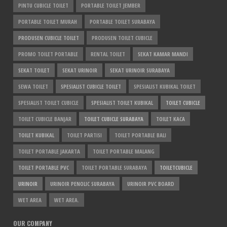
PINTU CUBICLE TOILET
PORTABLE TOILET JEMBER
PORTABLE TOILET MURAH
PORTABLE TOILET SURABAYA
PRODUSEN CUBICLE TOILET
PRODUSEN TOILET CUBICLE
PROMO TOILET PORTABLE
RENTAL TOILET
SEKAT KAMAR MANDI
SEKAT TOILET
SEKAT URINOIR
SEKAT URINOIR SURABAYA
SEWA TOILET
SPESIALIST CUBICLE TOILET
SPESIALIST KUBIKAL TOILET
SPESIALIST TOILET CUBICLE
SPESIALIST TOILET KUBIKAL
TOILET CUBICLE
TOILET CUBICLE BANJAR
TOILET CUBICLE SURABAYA
TOILET KACA
TOILET KUBIKAL
TOILET PARTISI
TOILET PORTABLE BALI
TOILET PORTABLE JAKARTA
TOILET PORTABLE MALANG
TOILET PORTABLE PVC
TOILET PORTABLE SURABAYA
TOILETCUBICLE
URINOIR
URINOIR PENOLIC SURABAYA
URINOIR PVC BOARD
WET AREA
WET AREA.
OUR COMPANY