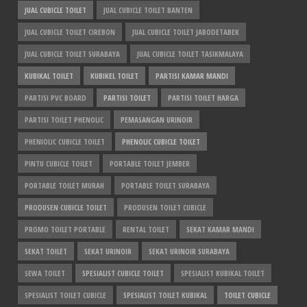
JUAL CUBICLE TOILET
JUAL CUBICLE TOILET BANTEN
JUAL CUBICLE TOILET CIREBON
JUAL CUBICLE TOILET JABODETABEK
JUAL CUBICLE TOILET SURABAYA
JUAL CUBICLE TOILET TASIKMALAYA
KUBIKAL TOILET
KUBIKEL TOILET
PARTISI KAMAR MANDI
PARTISI PVC BOARD
PARTISI TOILET
PARTISI TOILET HARGA
PARTISI TOILET PHENOLIC
PEMASANGAN URINOIR
PHENIOLIC CUBICLE TOILET
PHENOLIC CUBICLE TOILET
PINTU CUBICLE TOILET
PORTABLE TOILET JEMBER
PORTABLE TOILET MURAH
PORTABLE TOILET SURABAYA
PRODUSEN CUBICLE TOILET
PRODUSEN TOILET CUBICLE
PROMO TOILET PORTABLE
RENTAL TOILET
SEKAT KAMAR MANDI
SEKAT TOILET
SEKAT URINOIR
SEKAT URINOIR SURABAYA
SEWA TOILET
SPESIALIST CUBICLE TOILET
SPESIALIST KUBIKAL TOILET
SPESIALIST TOILET CUBICLE
SPESIALIST TOILET KUBIKAL
TOILET CUBICLE