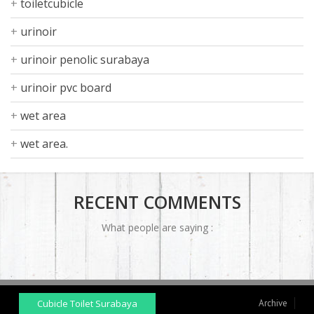
toiletcubicle
urinoir
urinoir penolic surabaya
urinoir pvc board
wet area
wet area.
RECENT COMMENTS
What people are saying :
Cubicle Toilet Surabaya
Archive