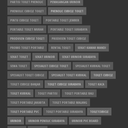
PARTISI TOILET PHENOLIC
PEMASANGAN URINOIR
PHENIOLIC CUBICLE TOILET
PHENOLIC CUBICLE TOILET
PINTU CUBICLE TOILET
PORTABLE TOILET JEMBER
PORTABLE TOILET MURAH
PORTABLE TOILET SURABAYA
PRODUSEN CUBICLE TOILET
PRODUSEN TOILET CUBICLE
PROMO TOILET PORTABLE
RENTAL TOILET
SEKAT KAMAR MANDI
SEKAT TOILET
SEKAT URINOIR
SEKAT URINOIR SURABAYA
SEWA TOILET
SPESIALIST CUBICLE TOILET
SPESIALIST KUBIKAL TOILET
SPESIALIST TOILET CUBICLE
SPESIALIST TOILET KUBIKAL
TOILET CUBICLE
TOILET CUBICLE BANJAR
TOILET CUBICLE SURABAYA
TOILET KACA
TOILET KUBIKAL
TOILET PARTISI
TOILET PORTABLE BALI
TOILET PORTABLE JAKARTA
TOILET PORTABLE MALANG
TOILET PORTABLE PVC
TOILET PORTABLE SURABAYA
TOILETCUBICLE
URINOIR
URINOIR PENOLIC SURABAYA
URINOIR PVC BOARD