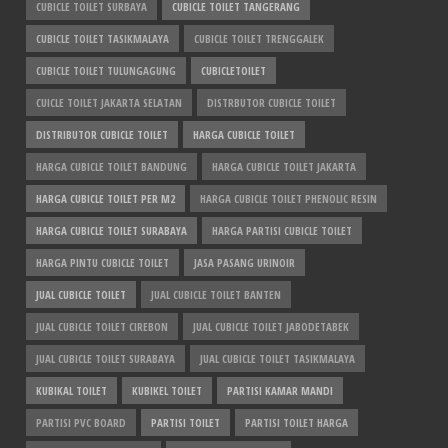
CUBICLE TOILET SURBAYA
CUBICLE TOILET TANGERANG
CUBICLE TOILET TASIKMALAYA
CUBICLE TOILET TRENGGALEK
CUBICLE TOILET TULUNGAGUNG
CUBICLETOILET
CUICLE TOILET JAKARTA SELATAN
DISTRBUTOR CUBICLE TOILET
DISTRIBUTOR CUBICLE TOILET
HARGA CUBICLE TOILET
HARGA CUBICLE TOILET BANDUNG
HARGA CUBICLE TOILET JAKARTA
HARGA CUBICLE TOILET PER M2
HARGA CUBICLE TOILET PHENOLIC RESIN
HARGA CUBICLE TOILET SURABAYA
HARGA PARTISI CUBICLE TOILET
HARGA PINTU CUBICLE TOILET
JASA PASANG URINOIR
JUAL CUBICLE TOILET
JUAL CUBICLE TOILET BANTEN
JUAL CUBICLE TOILET CIREBON
JUAL CUBICLE TOILET JABODETABEK
JUAL CUBICLE TOILET SURABAYA
JUAL CUBICLE TOILET TASIKMALAYA
KUBIKAL TOILET
KUBIKEL TOILET
PARTISI KAMAR MANDI
PARTISI PVC BOARD
PARTISI TOILET
PARTISI TOILET HARGA