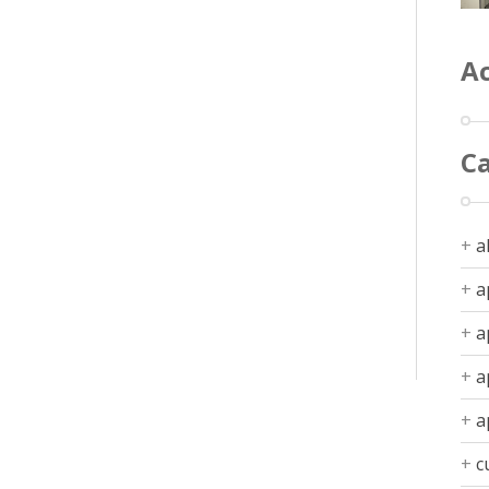
Ac
C
a
a
a
a
a
c