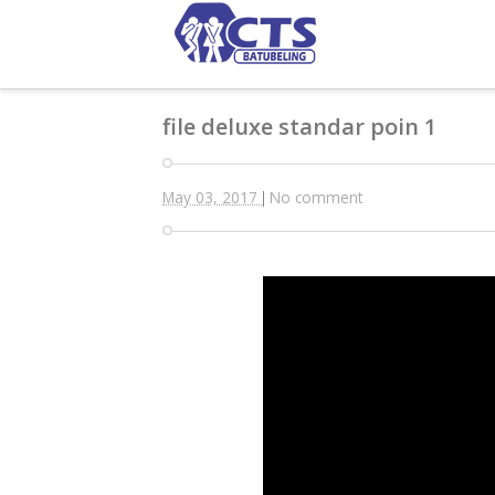
file deluxe standar poin 1
May 03, 2017
No comment
|