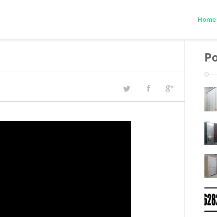
Home
Po