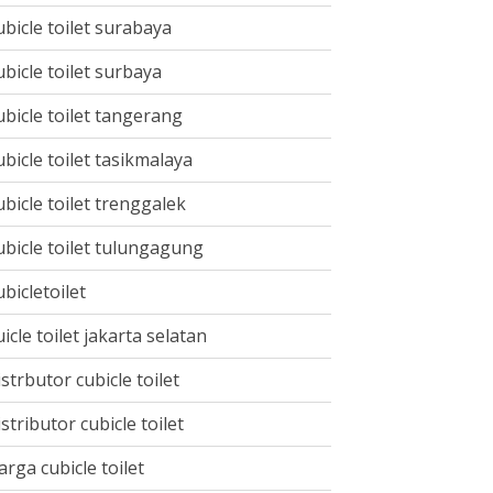
ubicle toilet surabaya
ubicle toilet surbaya
ubicle toilet tangerang
ubicle toilet tasikmalaya
ubicle toilet trenggalek
ubicle toilet tulungagung
ubicletoilet
uicle toilet jakarta selatan
istrbutor cubicle toilet
istributor cubicle toilet
arga cubicle toilet