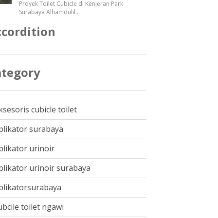
Proyek Toilet Cubicle di Kenjeran Park
Surabaya Alhamdulil
...
cordition
ategory
ksesoris cubicle toilet
plikator surabaya
plikator urinoir
plikator urinoir surabaya
plikatorsurabaya
ubcile toilet ngawi