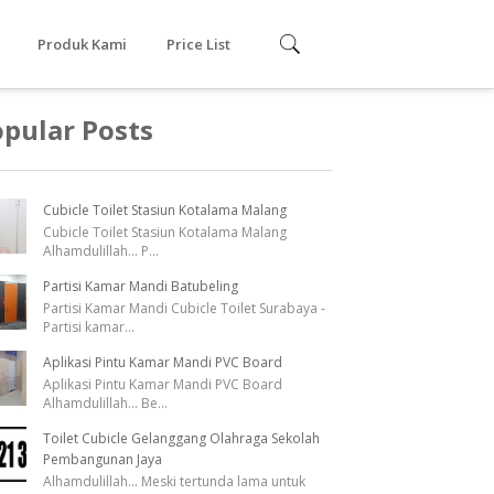
Produk Kami
Price List
Cubicle toilet Phenolic
pular Posts
Resin
Cubicle Toilet PVC
Cubicle Toilet Stasiun Kotalama Malang
Urinoir
Cubicle Toilet Stasiun Kotalama Malang
Alhamdulillah... P
...
Partisi Kamar Mandi Batubeling
Partisi Kamar Mandi Cubicle Toilet Surabaya -
Partisi kamar
...
Aplikasi Pintu Kamar Mandi PVC Board
Aplikasi Pintu Kamar Mandi PVC Board
Alhamdulillah... Be
...
Toilet Cubicle Gelanggang Olahraga Sekolah
Pembangunan Jaya
Alhamdulillah... Meski tertunda lama untuk