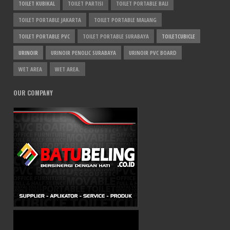
TOILET KUBIKAL
TOILET PARTISI
TOILET PORTABLE BALI
TOILET PORTABLE JAKARTA
TOILET PORTABLE MALANG
TOILET PORTABLE PVC
TOILET PORTABLE SURABAYA
TOILETCUBICLE
URINOIR
URINOIR PENOLIC SURABAYA
URINOIR PVC BOARD
WET AREA
WET AREA.
OUR COMPANY