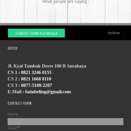
What people are saying :
Cubicle Toilet Surabaya
Archive
OFFICE
Jl. Kyai Tambak Deres 100 B Surabaya
CS 1 :
0821 3246 0155
CS 2 :
0821 1668 8110
CS 3 :
0877-5108-2207
E-Mail :
batubeling@gmail.com
CONTACT FORM
Name
Email
*