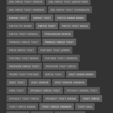
JUAL CUBICLE TOILET CIREBON
JUAL CUBICLE TOILET JABODETABEK
JUAL CUBICLE TOILET SURABAYA
JUAL CUBICLE TOILET TASIKMALAYA
KUBIKAL TOILET
KUBIKEL TOILET
PARTISI KAMAR MANDI
PARTISI PVC BOARD
PARTISI TOILET
PARTISI TOILET HARGA
PARTISI TOILET PHENOLIC
PEMASANGAN URINOIR
PHENIOLIC CUBICLE TOILET
PHENOLIC CUBICLE TOILET
PINTU CUBICLE TOILET
PORTABLE TOILET JEMBER
PORTABLE TOILET MURAH
PORTABLE TOILET SURABAYA
PRODUSEN CUBICLE TOILET
PRODUSEN TOILET CUBICLE
PROMO TOILET PORTABLE
RENTAL TOILET
SEKAT KAMAR MANDI
SEKAT TOILET
SEKAT URINOIR
SEKAT URINOIR SURABAYA
SEWA TOILET
SPESIALIST CUBICLE TOILET
SPESIALIST KUBIKAL TOILET
SPESIALIST TOILET CUBICLE
SPESIALIST TOILET KUBIKAL
TOILET CUBICLE
TOILET CUBICLE BANJAR
TOILET CUBICLE SURABAYA
TOILET KACA