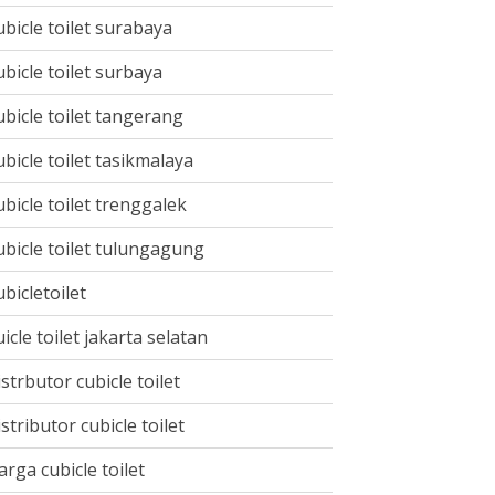
ubicle toilet surabaya
ubicle toilet surbaya
ubicle toilet tangerang
ubicle toilet tasikmalaya
ubicle toilet trenggalek
ubicle toilet tulungagung
ubicletoilet
uicle toilet jakarta selatan
istrbutor cubicle toilet
istributor cubicle toilet
arga cubicle toilet