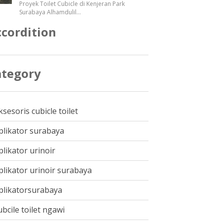
Proyek Toilet Cubicle di Kenjeran Park
Surabaya Alhamdulil
...
cordition
ategory
ksesoris cubicle toilet
plikator surabaya
plikator urinoir
plikator urinoir surabaya
plikatorsurabaya
ubcile toilet ngawi