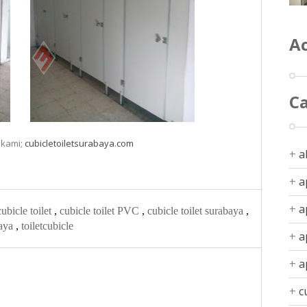
Ac
C
 kami;
cubicletoiletsurabaya.com
a
a
a
cubicle toilet
,
cubicle toilet PVC
,
cubicle toilet surabaya
,
baya
,
toiletcubicle
a
a
c