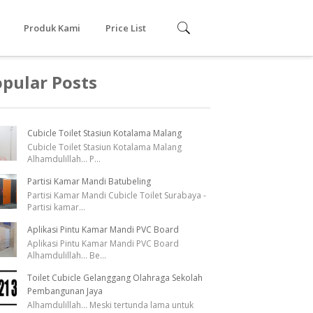
Produk Kami
Price List
Cubicle toilet Phenolic
pular Posts
Resin
Cubicle Toilet PVC
Cubicle Toilet Stasiun Kotalama Malang
Urinoir
Cubicle Toilet Stasiun Kotalama Malang
Alhamdulillah... P
...
Partisi Kamar Mandi Batubeling
Partisi Kamar Mandi Cubicle Toilet Surabaya -
Partisi kamar
...
Aplikasi Pintu Kamar Mandi PVC Board
Aplikasi Pintu Kamar Mandi PVC Board
Alhamdulillah... Be
...
Toilet Cubicle Gelanggang Olahraga Sekolah
Pembangunan Jaya
Alhamdulillah... Meski tertunda lama untuk